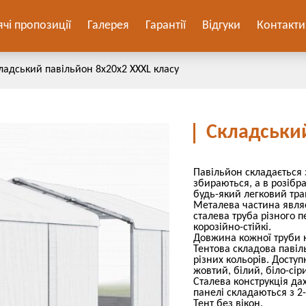
ячі пропозиції
Галерея
Гарантії
Відгуки
Контакти
ладський павільйон 8х20х2 ХХХL класу
Складський
Павільйон складається 
збираються, а в розібр
будь-який легковий тра
Металева частина являє
сталева труба різного п
корозійно-стійкі.
Довжина кожної труби к
Тентова складова павіл
різних кольорів. Доступ
жовтий, білий, біло-сір
Сталева конструкція дах
панелі складаються з 2
Тент без вікон.