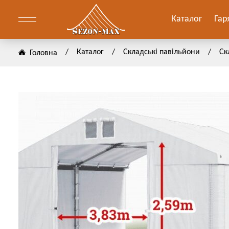
е
Каталог
Гар
/
Каталог
/
Складські павільйони
/
Ск
Головна
он
мо
омлення
он
ОВИТИ
ОВИТИ