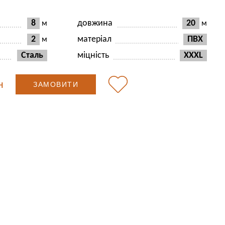
8
довжина
20
м
м
2
матеріал
ПВХ
м
Сталь
міцність
XXXL
н
ЗАМОВИТИ