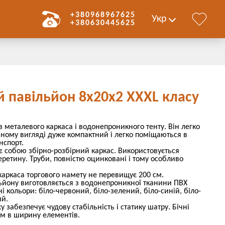
+380968967625
Укр
+380630445625
 павільйон 8х20х2 ХХХL класу
з металевого каркаса і водонепроникного тенту. Він легко
аному вигляді дуже компактний і легко поміщаються в
нспорт.
 собою збірно-розбірний каркас. Використовується
еретину. Труби, повністю оцинковані і тому особливо
аркаса торгового намету не перевищує 200 см.
ьйону виготовляється з водонепроникної тканини ПВХ
ні кольори: біло-червоний, біло-зелений, біло-синій, біло-
ий.
у забезпечує чудову стабільність і статику шатру. Бічні
-м в ширину елементів.