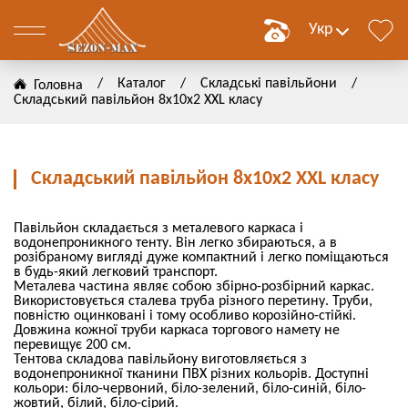
Укр
/
Каталог
/
Складські павільйони
/
Головна
Складський павільйон 8х10х2 ХХL класу
нимо
Складський павільйон 8х10х2 ХХL класу
лення
Павільйон складається з металевого каркаса і
водонепроникного тенту. Він легко збираються, а в
розібраному вигляді дуже компактний і легко поміщаються
в будь-який легковий транспорт.
ВИТИ
Металева частина являє собою збірно-розбірний каркас.
Використовується сталева труба різного перетину. Труби,
повністю оцинковані і тому особливо корозійно-стійкі.
ВИТИ
Довжина кожної труби каркаса торгового намету не
перевищує 200 см.
Тентова складова павільйону виготовляється з
водонепроникної тканини ПВХ різних кольорів. Доступні
кольори: біло-червоний, біло-зелений, біло-синій, біло-
жовтий, білий, біло-сірий.