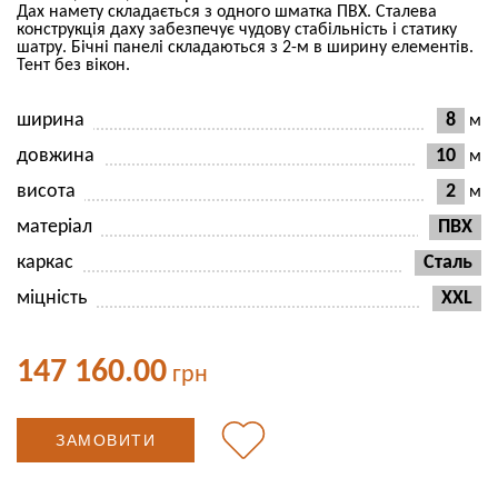
Дах намету складається з одного шматка ПВХ. Сталева
конструкція даху забезпечує чудову стабільність і статику
шатру. Бічні панелі складаються з 2-м в ширину елементів.
Тент без вікон.
ширина
8
м
довжина
10
м
висота
2
м
матеріал
ПВХ
каркас
Сталь
міцність
XXL
147 160.00
грн
ЗАМОВИТИ