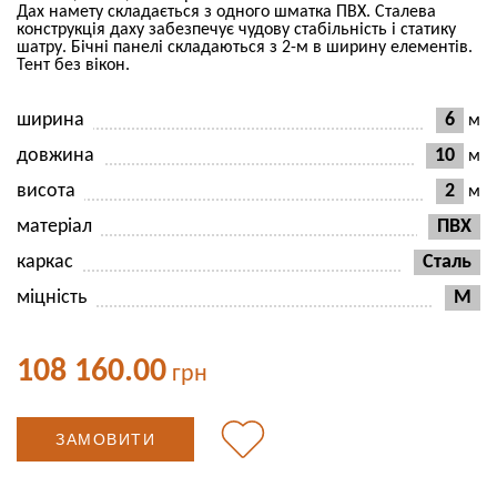
Дах намету складається з одного шматка ПВХ. Сталева
конструкція даху забезпечує чудову стабільність і статику
шатру. Бічні панелі складаються з 2-м в ширину елементів.
Тент без вікон.
ширина
6
м
довжина
10
м
висота
2
м
матеріал
ПВХ
каркас
Сталь
міцність
M
108 160.00
грн
ЗАМОВИТИ