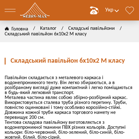
Укр
/
Каталог
/
Складські павільйони
/
Головна
Складський павільйон 6х10х2 M класу
нимо
Складський павільйон 6х10х2 M класу
лення
Павільйон складається з металевого каркаса і
водонепроникного тенту. Він легко збираються, а в
розібраному вигляді дуже компактний і легко поміщаються
в будь-який легковий транспорт.
ВИТИ
Металева частина являє собою збірно-розбірний каркас.
Використовується сталева труба різного перетину. Труби,
повністю оцинковані і тому особливо корозійно-стійкі.
ВИТИ
Довжина кожної труби каркаса торгового намету не
перевищує 200 см.
Тентова складова павільйону виготовляється з
водонепроникної тканини ПВХ різних кольорів. Доступні
кольори: біло-червоний, біло-зелений, біло-синій, біло-
жовтий, білий, біло-сірий.