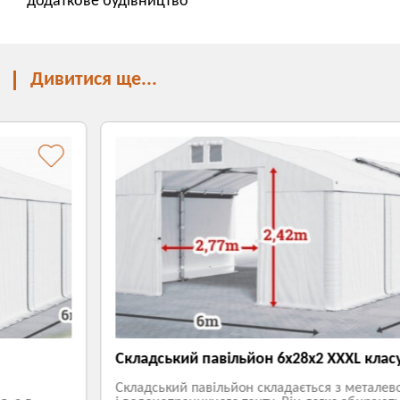
додаткове будівництво
Дивитися ще...
Складський павільйон 6х28х2 ХХХL класу
Складський павільйон складається з металевого каркаса