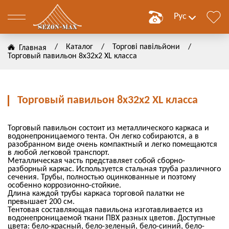
Рус
/
Каталог
/
Торгові павільйони
/
Главная
Торговый павильон 8х32х2 ХL класса
им
Торговый павильон 8х32х2 ХL класса
ние
Торговый павильон состоит из металлического каркаса и
водонепроницаемого тента. Он легко собираются, а в
разобранном виде очень компактный и легко помещаются
в любой легковой транспорт.
ЗАТЬ
Металлическая часть представляет собой сборно-
разборный каркас. Используется стальная труба различного
сечения. Трубы, полностью оцинкованные и поэтому
ЗАТЬ
особенно коррозионно-стойкие.
Длина каждой трубы каркаса торговой палатки не
превышает 200 см.
Тентовая составляющая павильона изготавливается из
водонепроницаемой ткани ПВХ разных цветов. Доступные
цвета: бело-красный, бело-зеленый, бело-синий, бело-