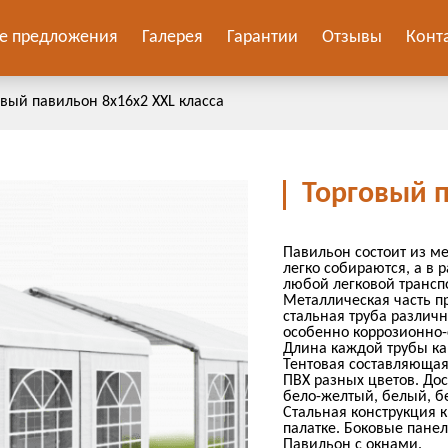
е предложения
Галерея
Гарантии
Отзывы
Конт
овый павильон 8х16х2 ХХL класса
Торговый п
Павильон состоит из м
легко собираются, а в
любой легковой транспо
Металлическая часть п
стальная труба различ
особенно коррозионно-
Длина каждой трубы ка
Тентовая составляющая
ПВХ разных цветов. Дос
бело-желтый, белый, б
Стальная конструкция 
палатке. Боковые панел
Павильон с окнами.