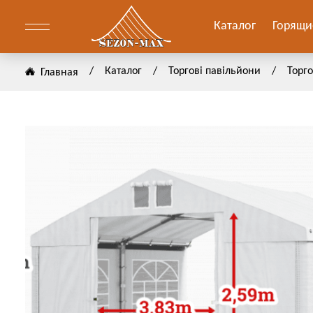
Каталог
Горящи
/
Каталог
/
Торгові павільйони
/
Торг
Главная
он
ение
он
АЗАТЬ
АЗАТЬ