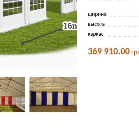
ширина
высота
каркас
369 910.00
гр