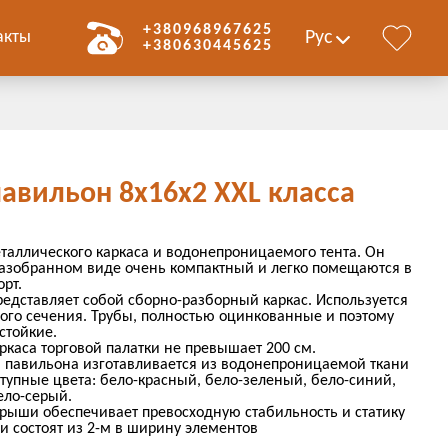
+380968967625
акты
Рус
+380630445625
авильон 8х16х2 ХХL класса
еталлического каркаса и водонепроницаемого тента. Он
 разобранном виде очень компактный и легко помещаются в
рт.
редставляет собой сборно-разборный каркас. Используется
ного сечения. Трубы, полностью оцинкованные и поэтому
стойкие.
ркаса торговой палатки не превышает 200 см.
 павильона изготавливается из водонепроницаемой ткани
тупные цвета: бело-красный, бело-зеленый, бело-синий,
ело-серый.
крыши обеспечивает превосходную стабильность и статику
и состоят из 2-м в ширину элементов