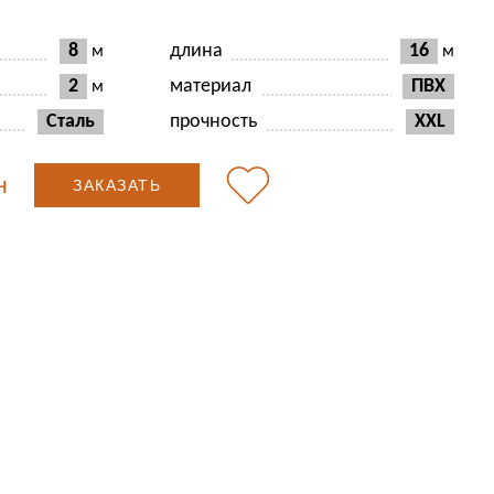
8
длина
16
м
м
2
материал
ПВХ
м
Сталь
прочность
XXL
н
ЗАКАЗАТЬ