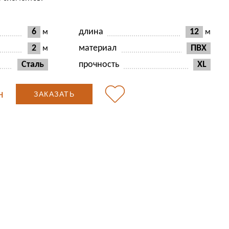
6
длина
12
м
м
2
материал
ПВХ
м
Сталь
прочность
XL
н
ЗАКАЗАТЬ