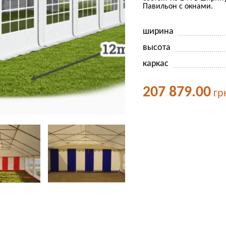
Павильон с окнами.
ширина
высота
каркас
207 879.00
гр