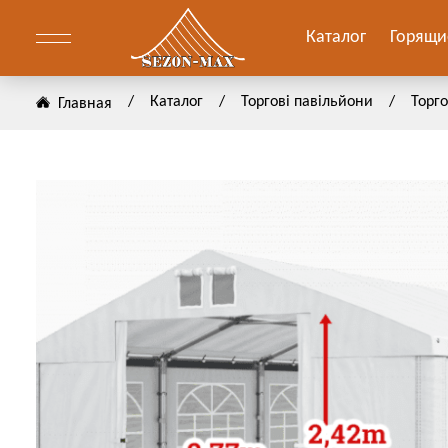
Каталог
Горящи
/
Каталог
/
Торгові павільйони
/
Торг
Главная
он
ение
он
АЗАТЬ
АЗАТЬ