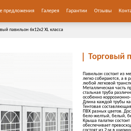
е предложения
Галерея
Гарантии
Отзывы
Конт
овый павильон 6х12х2 ХL класса
Торговый п
Павильон состоит из м
легко собираются, а в
любой легковой транспо
Металлическая часть п
стальная труба различ
особенно коррозионно-
Длина каждой трубы ка
Тентовая составляющая
ПВХ разных цветов. Дос
бело-желтый, белый, б
Крыша палатки состоит 
обеспечивает превосход
состоят из 2-м в ширин