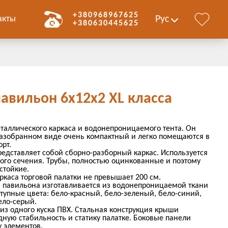
+380968967625
акты
Рус
+380630445625
авильон 6х12х2 ХL класса
еталлического каркаса и водонепроницаемого тента. Он
 разобранном виде очень компактный и легко помещаются в
рт.
редставляет собой сборно-разборный каркас. Используется
ного сечения. Трубы, полностью оцинкованные и поэтому
стойкие.
ркаса торговой палатки не превышает 200 см.
 павильона изготавливается из водонепроницаемой ткани
тупные цвета: бело-красный, бело-зеленый, бело-синий,
ело-серый.
из одного куска ПВХ. Стальная конструкция крыши
ную стабильность и статику палатке. Боковые панели
у элементов.