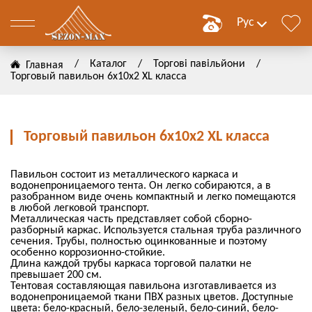
Рус
/
Каталог
/
Торгові павільйони
/
Главная
Торговый павильон 6х10х2 ХL класса
им
Торговый павильон 6х10х2 ХL класса
ние
Павильон состоит из металлического каркаса и
водонепроницаемого тента. Он легко собираются, а в
разобранном виде очень компактный и легко помещаются
в любой легковой транспорт.
ЗАТЬ
Металлическая часть представляет собой сборно-
разборный каркас. Используется стальная труба различного
сечения. Трубы, полностью оцинкованные и поэтому
ЗАТЬ
особенно коррозионно-стойкие.
Длина каждой трубы каркаса торговой палатки не
превышает 200 см.
Тентовая составляющая павильона изготавливается из
водонепроницаемой ткани ПВХ разных цветов. Доступные
цвета: бело-красный, бело-зеленый, бело-синий, бело-