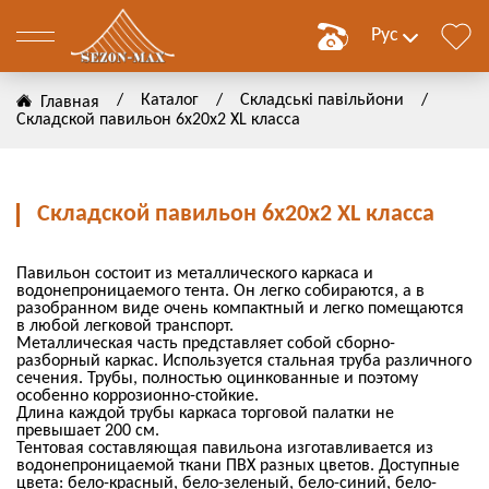
Рус
/
Каталог
/
Складські павільйони
/
Главная
Складской павильон 6х20х2 ХL класса
им
Складской павильон 6х20х2 ХL класса
ние
Павильон состоит из металлического каркаса и
водонепроницаемого тента. Он легко собираются, а в
разобранном виде очень компактный и легко помещаются
в любой легковой транспорт.
ЗАТЬ
Металлическая часть представляет собой сборно-
разборный каркас. Используется стальная труба различного
сечения. Трубы, полностью оцинкованные и поэтому
ЗАТЬ
особенно коррозионно-стойкие.
Длина каждой трубы каркаса торговой палатки не
превышает 200 см.
Тентовая составляющая павильона изготавливается из
водонепроницаемой ткани ПВХ разных цветов. Доступные
цвета: бело-красный, бело-зеленый, бело-синий, бело-