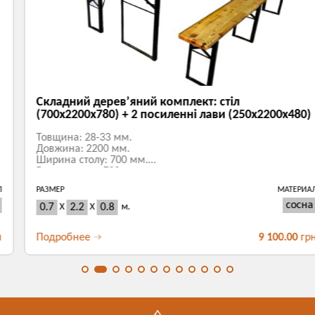
Складний дерев’яний комплект: стіл
(700х2200х780) + 2 посиленні лави (250х2200х480)
Товщина: 28-33 мм.
Довжина: 2200 мм.
Ширина столу: 700 мм.
Висота столу: 780 мм.
Висота в складеному вигляді: 80 мм.
РАЗМЕР
МАТЕРИАЛ
Ширина лави: 250 мм.
Висота лави: 480 мм.
сосна
0.7
X
2.2
X
0.8
м.
Висота в складеному вигляді: 80 мм.
Подробнее
9 100.00
грн